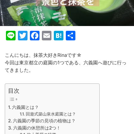
Li
T
F
E
H
共
n
w
a
m
at
有
e
itt
c
ai
e
こんにちは、抹茶大好きRinaです☆
er
e
l
n
今回は東京都立の庭園の1つである、六義園へ遊びに行っ
てきました。
b
a
o
o
目次
k
六義園とは？
回遊式築山泉水庭園とは？
六義園の季節の見頃の植物は？
六義園の休憩所は2つ！