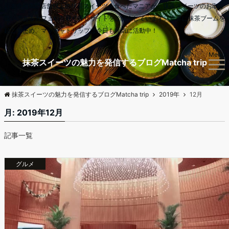
日本全国900店舗以上の抹茶スイーツを食べたマニアが、抹茶スイーツのお取り
扱いのあるカフェやお取り寄せサイトをご紹介しています。世界に抹茶ブームを
起こすため、マッチャトリップは今日も元気に活動中！
Menu
抹茶スイーツの魅力を発信するブログMatcha trip
抹茶スイーツの魅力を発信するブログMatcha trip
2019年
12月
月:
2019年12月
記事一覧
グルメ