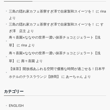
三島の隠れ家カフェ茶寮すぎ澤で自家製和スイーツを！
に
rina
より
三島の隠れ家カフェ茶寮すぎ澤で自家製和スイーツを！
に
す
ぎ澤 店主
より
寿々喜園×ななやの世界一濃い抹茶チョコとジェラート【浅
草】
に
rina
より
寿々喜園×ななやの世界一濃い抹茶チョコとジェラート【浅
草】
に
壽々喜園
より
【抹茶】開放感あふれる空間で優雅な時間が過ごせる！日本平
ホテルのテラスラウンジ【静岡】
に
あーちゃん
より
カテゴリー
ENGLISH