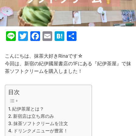
Li
T
F
E
H
共
n
w
a
m
at
有
e
itt
c
ai
e
こんにちは、抹茶大好きRinaです☆
er
e
l
n
今回は、新宿の紀伊國屋書店の1Fにある『紀伊茶屋』で抹
茶ソフトクリームを購入しました！
b
a
o
o
目次
k
紀伊茶屋とは？
新宿店は立ち席のみ
抹茶ソフトクリームを注文
ドリンクメニューが豊富！