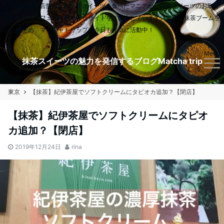
日本全国900店舗以上の抹茶スイーツを食べたマニアが、抹茶スイーツのお取り
扱いのあるカフェやお取り寄せサイトをご紹介しています。世界に抹茶ブームを
起こすため、マッチャトリップは今日も元気に活動中！
Menu
抹茶スイーツの魅力を発信するブログMatcha trip
東京
【抹茶】紀伊茶屋でソフトクリームにタピオカ追加？【閉店】
【抹茶】紀伊茶屋でソフトクリームにタピオ
カ追加？【閉店】
2019年12月24日
rina