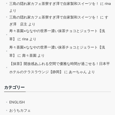
三島の隠れ家カフェ茶寮すぎ澤で自家製和スイーツを！
に
rina
より
三島の隠れ家カフェ茶寮すぎ澤で自家製和スイーツを！
に
す
ぎ澤 店主
より
寿々喜園×ななやの世界一濃い抹茶チョコとジェラート【浅
草】
に
rina
より
寿々喜園×ななやの世界一濃い抹茶チョコとジェラート【浅
草】
に
壽々喜園
より
【抹茶】開放感あふれる空間で優雅な時間が過ごせる！日本平
ホテルのテラスラウンジ【静岡】
に
あーちゃん
より
カテゴリー
ENGLISH
おうちカフェ