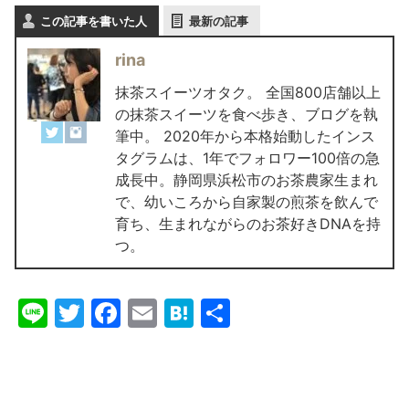
この記事を書いた人
最新の記事
rina
抹茶スイーツオタク。 全国800店舗以上
の抹茶スイーツを食べ歩き、ブログを執
筆中。 2020年から本格始動したインス
タグラムは、1年でフォロワー100倍の急
成長中。静岡県浜松市のお茶農家生まれ
で、幼いころから自家製の煎茶を飲んで
育ち、生まれながらのお茶好きDNAを持
つ。
Li
T
F
E
H
共
n
w
a
m
at
有
e
itt
c
ai
e
er
e
l
n