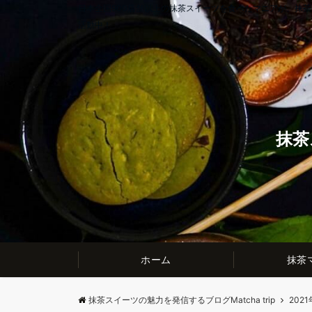
日本全国900店舗以上の抹茶スイーツを食べたマニアが、抹
活動中！
抹茶
ホーム
抹茶
抹茶スイーツの魅力を発信するブログMatcha trip
2021