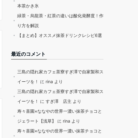
本茶かき氷
緑茶・烏龍茶・紅茶の違いは酸化発酵度！作
り方を解説
【まとめ】オススメ抹茶ドリンクレシピ6選
最近のコメント
三島の隠れ家カフェ茶寮すぎ澤で自家製和ス
イーツを！
に
rina
より
三島の隠れ家カフェ茶寮すぎ澤で自家製和ス
イーツを！
に
すぎ澤 店主
より
寿々喜園×ななやの世界一濃い抹茶チョコと
ジェラート【浅草】
に
rina
より
寿々喜園×ななやの世界一濃い抹茶チョコと