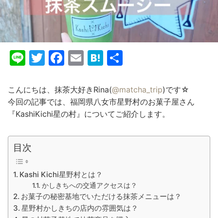
Li
T
F
E
H
共
n
w
a
m
at
有
e
itt
c
ai
e
こんにちは、抹茶大好きRina(
@matcha_trip
)です☆
er
e
l
n
今回の記事では、福岡県八女市星野村のお菓子屋さん
『KashiKichi星の村』についてご紹介します。
b
a
o
o
目次
k
Kashi Kichi星野村とは？
かしきちへの交通アクセスは？
お菓子の秘密基地でいただける抹茶メニューは？
星野村かしきちの店内の雰囲気は？