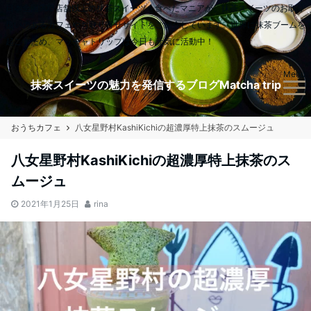
日本全国900店舗以上の抹茶スイーツを食べたマニアが、抹茶スイーツのお取り
扱いのあるカフェやお取り寄せサイトをご紹介しています。世界に抹茶ブームを
起こすため、マッチャトリップは今日も元気に活動中！
Menu
抹茶スイーツの魅力を発信するブログMatcha trip
おうちカフェ
八女星野村KashiKichiの超濃厚特上抹茶のスムージュ
八女星野村KashiKichiの超濃厚特上抹茶のス
ムージュ
2021年1月25日
rina