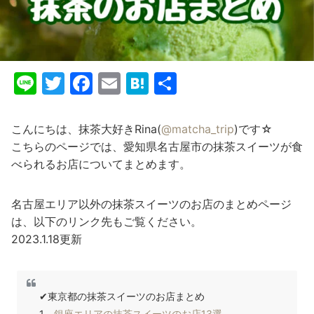
Li
T
F
E
H
共
n
w
a
m
at
有
e
itt
c
ai
e
こんにちは、抹茶大好きRina(
@matcha_trip
)です☆
er
e
l
n
こちらのページでは、愛知県名古屋市の抹茶スイーツが食
べられるお店についてまとめます。
b
a
o
名古屋エリア以外の抹茶スイーツのお店のまとめページ
o
は、以下のリンク先もご覧ください。
k
2023.1.18更新
✔東京都の抹茶スイーツのお店まとめ
1．
銀座エリアの抹茶スイーツのお店13選