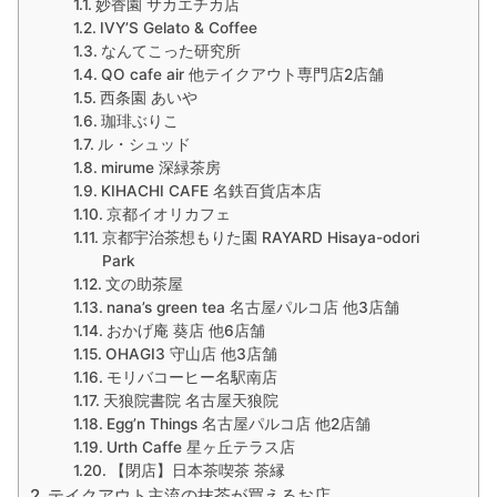
妙香園 サカエチカ店
IVY’S Gelato & Coffee
なんてこった研究所
QO cafe air 他テイクアウト専門店2店舗
西条園 あいや
珈琲ぶりこ
ル・シュッド
mirume 深緑茶房
KIHACHI CAFE 名鉄百貨店本店
京都イオリカフェ
京都宇治茶想もりた園 RAYARD Hisaya-odori
Park
文の助茶屋
nana’s green tea 名古屋パルコ店 他3店舗
おかげ庵 葵店 他6店舗
OHAGI3 守山店 他3店舗
モリバコーヒー名駅南店
天狼院書院 名古屋天狼院
Egg’n Things 名古屋パルコ店 他2店舗
Urth Caffe 星ヶ丘テラス店
【閉店】日本茶喫茶 茶縁
テイクアウト主流の抹茶が買えるお店