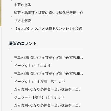
本茶かき氷
緑茶・烏龍茶・紅茶の違いは酸化発酵度！作
り方を解説
【まとめ】オススメ抹茶ドリンクレシピ6選
最近のコメント
三島の隠れ家カフェ茶寮すぎ澤で自家製和ス
イーツを！
に
rina
より
三島の隠れ家カフェ茶寮すぎ澤で自家製和ス
イーツを！
に
すぎ澤 店主
より
寿々喜園×ななやの世界一濃い抹茶チョコと
ジェラート【浅草】
に
rina
より
寿々喜園×ななやの世界一濃い抹茶チョコと