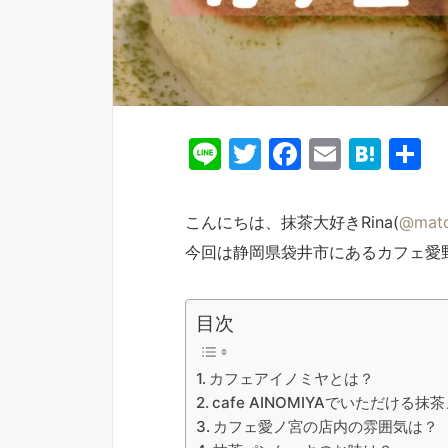
Li
T
F
E
H
n
w
a
m
at
e
itt
c
ai
e
こんにちは、抹茶大好きRina(
@matc
er
e
l
n
今回は静岡県袋井市にあるカフェ愛
b
a
o
目次
o
k
カフェアイノミヤとは？
cafe AINOMIYAでいただける
カフェ愛ノ宮の店内の雰囲気は？