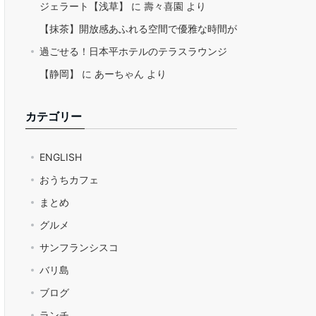
ジェラート【浅草】
に
壽々喜園
より
【抹茶】開放感あふれる空間で優雅な時間が
過ごせる！日本平ホテルのテラスラウンジ
【静岡】
に
あーちゃん
より
カテゴリー
ENGLISH
おうちカフェ
まとめ
グルメ
サンフランシスコ
バリ島
ブログ
ランチ