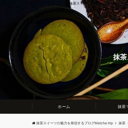
日本全国900店舗以上の抹茶スイーツを食べたマニアが、抹
活動中！
抹茶
ホーム
抹茶
抹茶スイーツの魅力を発信するブログMatcha trip
抹茶