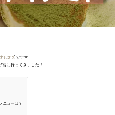
共
有
ha_trip
)です☆
野宮に行ってきました！
抹茶メニューは？