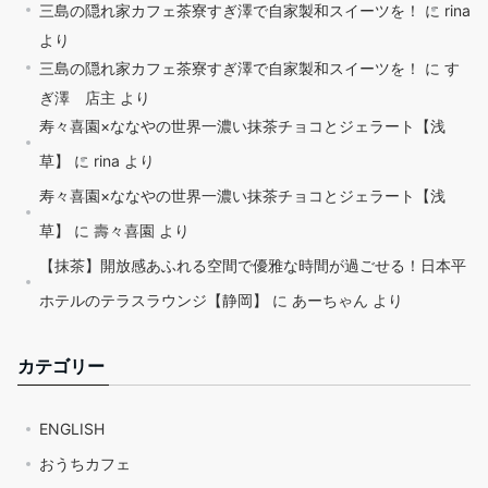
三島の隠れ家カフェ茶寮すぎ澤で自家製和スイーツを！
に
rina
より
三島の隠れ家カフェ茶寮すぎ澤で自家製和スイーツを！
に
す
ぎ澤 店主
より
寿々喜園×ななやの世界一濃い抹茶チョコとジェラート【浅
草】
に
rina
より
寿々喜園×ななやの世界一濃い抹茶チョコとジェラート【浅
草】
に
壽々喜園
より
【抹茶】開放感あふれる空間で優雅な時間が過ごせる！日本平
ホテルのテラスラウンジ【静岡】
に
あーちゃん
より
カテゴリー
ENGLISH
おうちカフェ