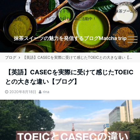
日本全国900店舗以上の抹茶スイーツを食べたマニアが、抹茶スイーツのお取り
扱いのあるカフェやお取り寄せサイトをご紹介しています。世界に抹茶ブームを
起こすため、マッチャトリップは今日も元気に活動中！
Menu
抹茶スイーツの魅力を発信するブログMatcha trip
ブログ
【英語】CASECを実際に受けて感じたTOEICとの大きな違い【ブログ】
【英語】CASECを実際に受けて感じたTOEIC
との大きな違い【ブログ】
2020年8月18日
rina