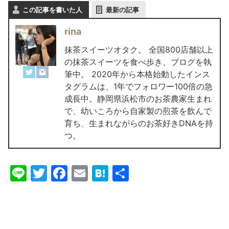
この記事を書いた人
最新の記事
rina
抹茶スイーツオタク。 全国800店舗以上
の抹茶スイーツを食べ歩き、ブログを執
筆中。 2020年から本格始動したインス
タグラムは、1年でフォロワー100倍の急
成長中。静岡県浜松市のお茶農家生まれ
で、幼いころから自家製の煎茶を飲んで
育ち、生まれながらのお茶好きDNAを持
つ。
Li
T
F
E
H
共
n
w
a
m
at
有
e
itt
c
ai
e
er
e
l
n