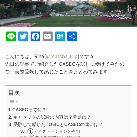
Li
T
F
E
H
共
n
w
a
m
at
有
e
itt
c
ai
e
こんにちは、Rina(
@matcha_trip
)です☆
er
e
l
n
先日の記事でご紹介したCASECを試しに受けてみたの
で、実際受験して感じたことをまとめてみます。
b
a
o
o
目次
k
CASECって何？
キャセックの試験の内容は？問題は？
受験して感じたTOEICとCASECの違いは？
①ディクテーションの有無