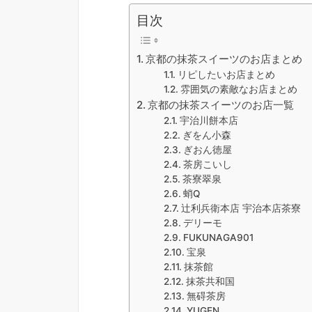
目次
京都の抹茶スイーツのお店まとめ
リピしたいお店まとめ
雰囲気の素敵なお店まとめ
京都の抹茶スイーツのお店一覧
宇治川餅本店
ぎをん小森
ぎおん徳屋
茶房こいし
茶寮翠泉
蛸Q
辻利兵衛本店 宇治本店茶寮
デリーモ
FUKUNAGA901
宝泉
抹茶館
抹茶共和国
無碍茶房
YUGEN