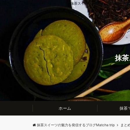
日本全国900店舗以上の抹茶スイーツを食べたマニアが、抹
活動中！
抹茶
ホーム
抹茶
抹茶スイーツの魅力を発信するブログMatcha trip
まと