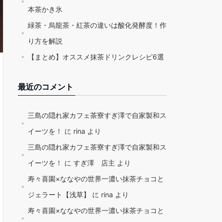
本茶かき氷
緑茶・烏龍茶・紅茶の違いは酸化発酵度！作
り方を解説
【まとめ】オススメ抹茶ドリンクレシピ6選
最近のコメント
三島の隠れ家カフェ茶寮すぎ澤で自家製和ス
イーツを！
に
rina
より
三島の隠れ家カフェ茶寮すぎ澤で自家製和ス
イーツを！
に
すぎ澤 店主
より
寿々喜園×ななやの世界一濃い抹茶チョコと
ジェラート【浅草】
に
rina
より
寿々喜園×ななやの世界一濃い抹茶チョコと