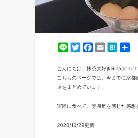
Li
T
F
E
H
n
w
a
m
at
e
itt
c
ai
e
こんにちは、抹茶大好きRina(
@matc
er
e
l
n
こちらのページでは、今までに京都
b
a
店をまとめています。
o
o
実際に食べて、雰囲気を感じた感想
k
2020/10/29更新