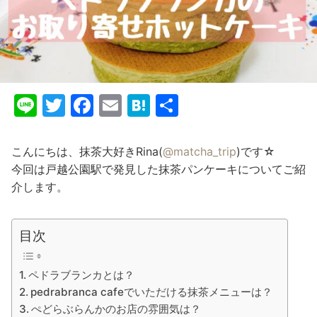
Li
T
F
E
H
共
n
w
a
m
at
有
e
itt
c
ai
e
こんにちは、抹茶大好きRina(
@matcha_trip
)です☆
er
e
l
n
今回は戸越公園駅で発見した抹茶パンケーキについてご紹
介します。
b
a
o
o
目次
k
ペドラブランカとは？
pedrabranca cafeでいただける抹茶メニューは？
ぺどらぶらんかのお店の雰囲気は？