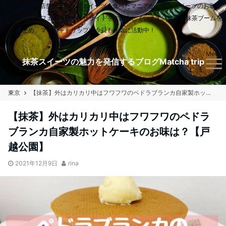
日本全国900店舗以上の抹茶スイーツを食べたマニアが、抹茶スイーツのお取り
扱いのあるカフェやお取り寄せサイトをご紹介しています。世界に抹茶ブームを
起こすため、マッチャトリップは今日も元気に活動中！
Menu
抹茶スイーツの魅力を発信するブログMatcha trip
東京
【抹茶】外はカリカリ中はフワフワのペドラブランカ自家製ホットケーキのお味は？【戸越公園】
【抹茶】外はカリカリ中はフワフワのペドラ
ブランカ自家製ホットケーキのお味は？【戸
越公園】
2021年12月9日
rina