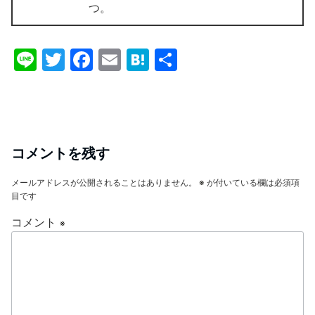
つ。
Li
T
F
E
H
共
n
w
a
m
at
有
e
itt
c
ai
e
er
e
l
n
b
a
コメントを残す
o
メールアドレスが公開されることはありません。
※
が付いている欄は必須項
o
目です
k
コメント
※