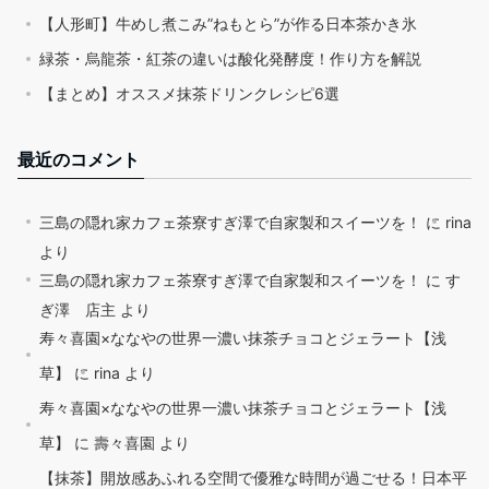
【人形町】牛めし煮こみ”ねもとら”が作る日本茶かき氷
緑茶・烏龍茶・紅茶の違いは酸化発酵度！作り方を解説
【まとめ】オススメ抹茶ドリンクレシピ6選
最近のコメント
三島の隠れ家カフェ茶寮すぎ澤で自家製和スイーツを！
に
rina
より
三島の隠れ家カフェ茶寮すぎ澤で自家製和スイーツを！
に
す
ぎ澤 店主
より
寿々喜園×ななやの世界一濃い抹茶チョコとジェラート【浅
草】
に
rina
より
寿々喜園×ななやの世界一濃い抹茶チョコとジェラート【浅
草】
に
壽々喜園
より
【抹茶】開放感あふれる空間で優雅な時間が過ごせる！日本平