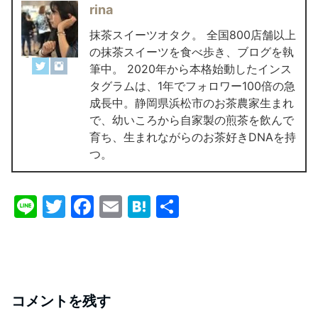
rina
抹茶スイーツオタク。 全国800店舗以上
の抹茶スイーツを食べ歩き、ブログを執
筆中。 2020年から本格始動したインス
タグラムは、1年でフォロワー100倍の急
成長中。静岡県浜松市のお茶農家生まれ
で、幼いころから自家製の煎茶を飲んで
育ち、生まれながらのお茶好きDNAを持
つ。
Li
T
F
E
H
共
n
w
a
m
at
有
e
itt
c
ai
e
er
e
l
n
b
a
コメントを残す