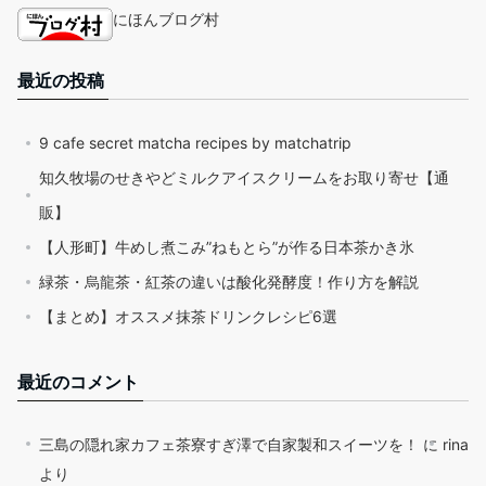
にほんブログ村
最近の投稿
9 cafe secret matcha recipes by matchatrip
知久牧場のせきやどミルクアイスクリームをお取り寄せ【通
販】
【人形町】牛めし煮こみ”ねもとら”が作る日本茶かき氷
緑茶・烏龍茶・紅茶の違いは酸化発酵度！作り方を解説
【まとめ】オススメ抹茶ドリンクレシピ6選
最近のコメント
三島の隠れ家カフェ茶寮すぎ澤で自家製和スイーツを！
に
rina
より