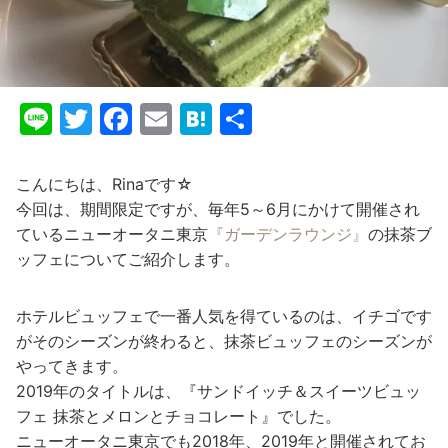
Li
T
F
E
H
共
n
w
a
m
at
有
e
itt
c
ai
e
こんにちは、Rinaです☆
er
e
l
n
今回は、期間限定ですが、毎年5～6月にかけて開催され
ているニューオータニ東京
『ガーデンラウンジ』
の抹茶ブ
b
a
ッフェについてご紹介します。
o
o
ホテルビュッフェで一番人気を得ているのは、イチゴです
k
がそのシーズンが終わると、抹茶ビュッフェのシーズンが
やってきます。
2019年のタイトルは、『サンドイッチ＆スイーツビュッ
フェ 抹茶とメロンとチョコレート』でした。
ニューオータニ東京でも2018年、2019年と開催されてお