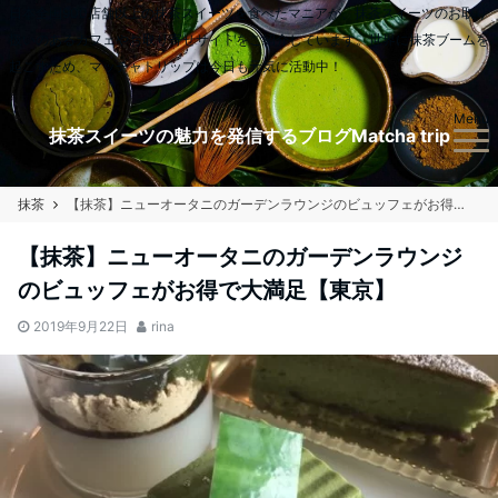
日本全国900店舗以上の抹茶スイーツを食べたマニアが、抹茶スイーツのお取り
扱いのあるカフェやお取り寄せサイトをご紹介しています。世界に抹茶ブームを
起こすため、マッチャトリップは今日も元気に活動中！
Menu
抹茶スイーツの魅力を発信するブログMatcha trip
抹茶
【抹茶】ニューオータニのガーデンラウンジのビュッフェがお得で大満足【東京】
【抹茶】ニューオータニのガーデンラウンジ
のビュッフェがお得で大満足【東京】
2019年9月22日
rina