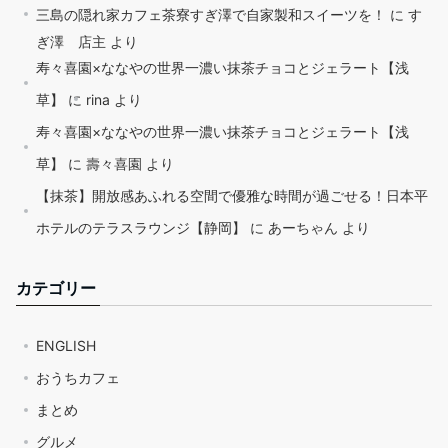
三島の隠れ家カフェ茶寮すぎ澤で自家製和スイーツを！
に
す
ぎ澤 店主
より
寿々喜園×ななやの世界一濃い抹茶チョコとジェラート【浅
草】
に
rina
より
寿々喜園×ななやの世界一濃い抹茶チョコとジェラート【浅
草】
に
壽々喜園
より
【抹茶】開放感あふれる空間で優雅な時間が過ごせる！日本平
ホテルのテラスラウンジ【静岡】
に
あーちゃん
より
カテゴリー
ENGLISH
おうちカフェ
まとめ
グルメ