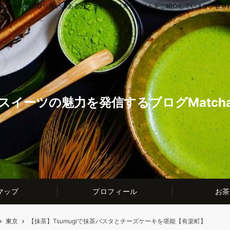
茶スイーツのお取り扱いのあるカフェやお取り寄せサイトをご紹介しています。世界
スイーツの魅力を発信するブログMatcha t
マップ
プロフィール
お茶
東京
【抹茶】Tsumugiで抹茶パスタとチーズケーキを堪能【有楽町】