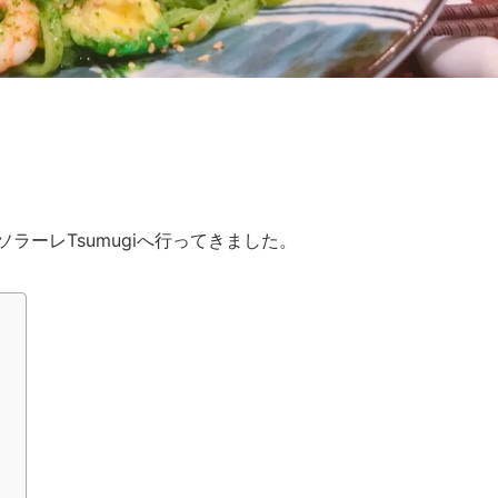
共
有
ラーレTsumugiへ行ってきました。