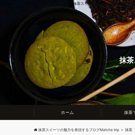
日本全国900店舗以上の抹茶スイーツを食べたマニアが、抹
活動中！
抹茶
ホーム
抹茶
抹茶スイーツの魅力を発信するブログMatcha trip
抹茶