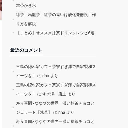
本茶かき氷
緑茶・烏龍茶・紅茶の違いは酸化発酵度！作
り方を解説
【まとめ】オススメ抹茶ドリンクレシピ6選
最近のコメント
三島の隠れ家カフェ茶寮すぎ澤で自家製和ス
イーツを！
に
rina
より
三島の隠れ家カフェ茶寮すぎ澤で自家製和ス
イーツを！
に
すぎ澤 店主
より
寿々喜園×ななやの世界一濃い抹茶チョコと
ジェラート【浅草】
に
rina
より
寿々喜園×ななやの世界一濃い抹茶チョコと