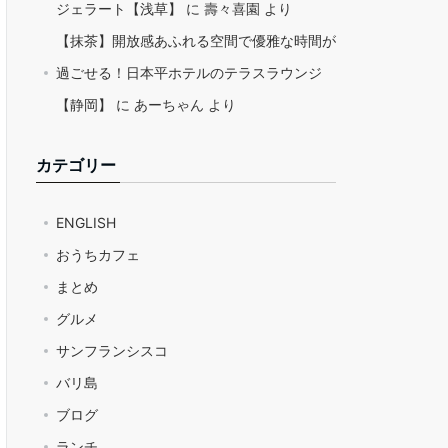
ジェラート【浅草】
に
壽々喜園
より
【抹茶】開放感あふれる空間で優雅な時間が
過ごせる！日本平ホテルのテラスラウンジ
【静岡】
に
あーちゃん
より
カテゴリー
ENGLISH
おうちカフェ
まとめ
グルメ
サンフランシスコ
バリ島
ブログ
ランチ