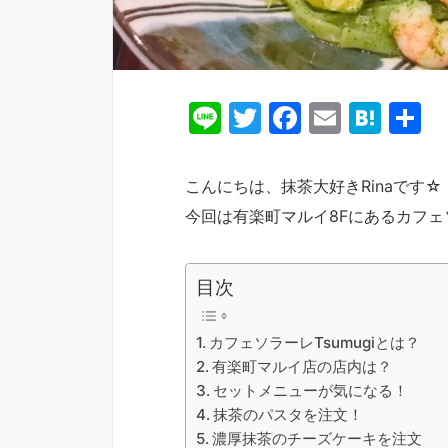
Li
T
F
E
H
n
w
a
m
at
e
itt
c
ai
e
こんにちは、抹茶大好きRinaです☆
er
e
l
n
今回は有楽町マルイ8Fにあるカフェソ
b
a
o
目次
o
k
カフェソラーレTsumugiとは？
有楽町マルイ店の店内は？
セットメニューが気になる！
抹茶のパスタを注文！
濃厚抹茶のチーズケーキを注文