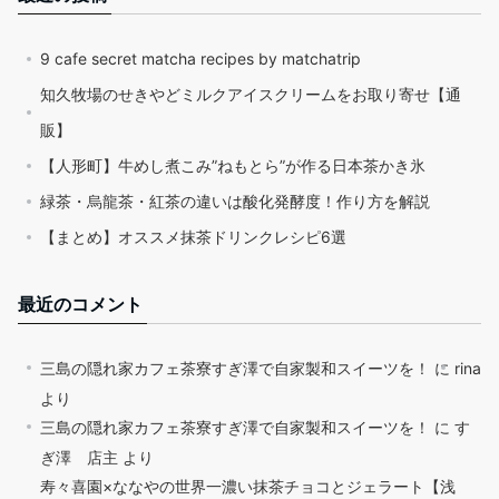
9 cafe secret matcha recipes by matchatrip
知久牧場のせきやどミルクアイスクリームをお取り寄せ【通
販】
【人形町】牛めし煮こみ”ねもとら”が作る日本茶かき氷
緑茶・烏龍茶・紅茶の違いは酸化発酵度！作り方を解説
【まとめ】オススメ抹茶ドリンクレシピ6選
最近のコメント
三島の隠れ家カフェ茶寮すぎ澤で自家製和スイーツを！
に
rina
より
三島の隠れ家カフェ茶寮すぎ澤で自家製和スイーツを！
に
す
ぎ澤 店主
より
寿々喜園×ななやの世界一濃い抹茶チョコとジェラート【浅