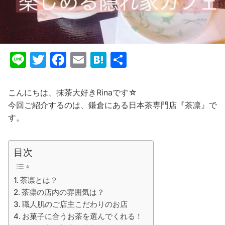
Li
T
F
E
H
共
n
w
a
m
at
有
e
itt
c
ai
e
こんにちは、抹茶大好きRinaです☆
er
e
l
n
今回ご紹介するのは、鎌倉にある日本茶専門店『茶凛』で
す。
b
a
o
o
目次
k
茶凛とは？
茶凛の店内の雰囲気は？
職人肌のご店主こだわりのお店
お菓子に合うお茶を選んでくれる！