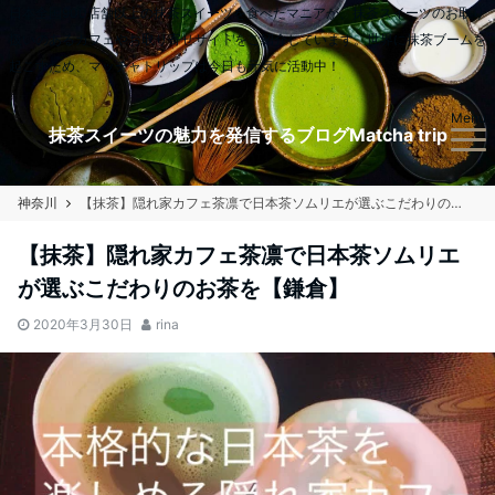
日本全国900店舗以上の抹茶スイーツを食べたマニアが、抹茶スイーツのお取り
扱いのあるカフェやお取り寄せサイトをご紹介しています。世界に抹茶ブームを
起こすため、マッチャトリップは今日も元気に活動中！
Menu
抹茶スイーツの魅力を発信するブログMatcha trip
神奈川
【抹茶】隠れ家カフェ茶凛で日本茶ソムリエが選ぶこだわりのお茶を【鎌倉】
【抹茶】隠れ家カフェ茶凛で日本茶ソムリエ
が選ぶこだわりのお茶を【鎌倉】
2020年3月30日
rina