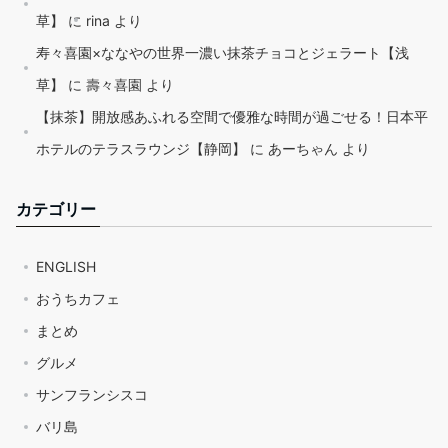
草】
に
rina
より
寿々喜園×ななやの世界一濃い抹茶チョコとジェラート【浅
草】
に
壽々喜園
より
【抹茶】開放感あふれる空間で優雅な時間が過ごせる！日本平
ホテルのテラスラウンジ【静岡】
に
あーちゃん
より
カテゴリー
ENGLISH
おうちカフェ
まとめ
グルメ
サンフランシスコ
バリ島