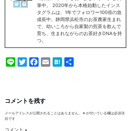
筆中。 2020年から本格始動したインス
タグラムは、1年でフォロワー100倍の急
成長中。静岡県浜松市のお茶農家生まれ
で、幼いころから自家製の煎茶を飲んで
育ち、生まれながらのお茶好きDNAを持
つ。
Li
T
F
E
H
共
n
w
a
m
at
有
e
itt
c
ai
e
er
e
l
n
b
a
コメントを残す
o
メールアドレスが公開されることはありません。
※
が付いている欄は必須項
o
目です
k
コメント
※