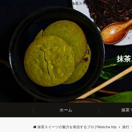
日本全国900店舗以上の抹茶スイーツを食べたマニアが、抹
活動中！
抹茶
ホーム
抹茶
抹茶スイーツの魅力を発信するブログMatcha trip
旅行