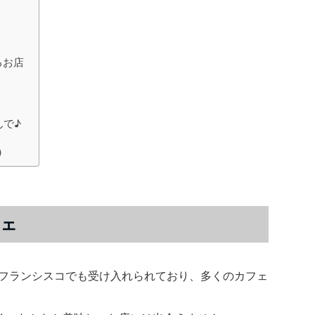
るお店
んで♪
)
フェ
してサンフランシスコでも受け入れられており、多くのカフェ