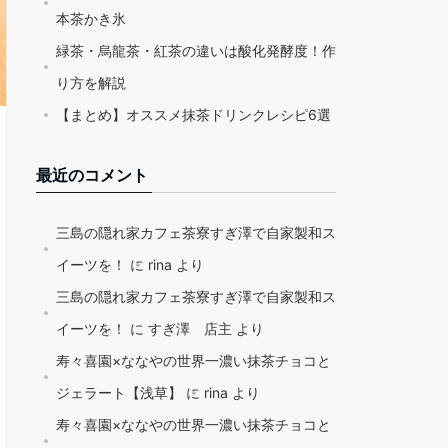
本茶かき氷
緑茶・烏龍茶・紅茶の違いは酸化発酵度！作
り方を解説
【まとめ】オススメ抹茶ドリンクレシピ6選
最近のコメント
三島の隠れ家カフェ茶寮すぎ澤で自家製和ス
イーツを！
に
rina
より
三島の隠れ家カフェ茶寮すぎ澤で自家製和ス
イーツを！
に
すぎ澤 店主
より
寿々喜園×ななやの世界一濃い抹茶チョコと
ジェラート【浅草】
に
rina
より
寿々喜園×ななやの世界一濃い抹茶チョコと