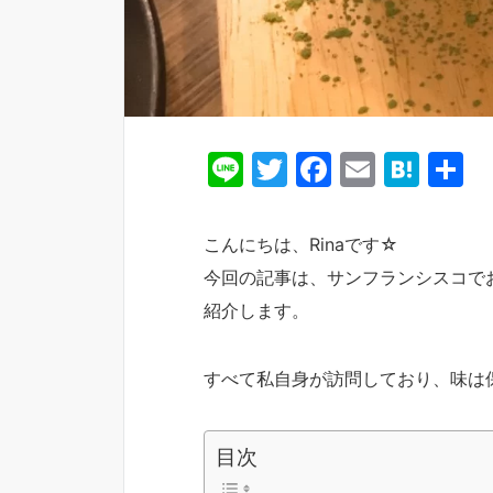
Li
T
F
E
H
n
w
a
m
at
e
itt
c
ai
e
こんにちは、Rinaです☆
er
e
l
n
今回の記事は、サンフランシスコで
b
a
紹介します。
o
o
すべて私自身が訪問しており、味は
k
目次