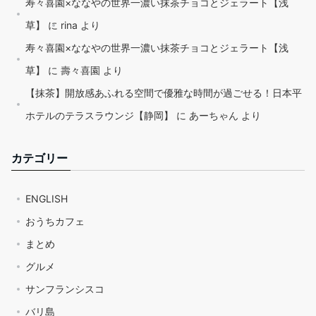
寿々喜園×ななやの世界一濃い抹茶チョコとジェラート【浅
草】
に
rina
より
寿々喜園×ななやの世界一濃い抹茶チョコとジェラート【浅
草】
に
壽々喜園
より
【抹茶】開放感あふれる空間で優雅な時間が過ごせる！日本平
ホテルのテラスラウンジ【静岡】
に
あーちゃん
より
カテゴリー
ENGLISH
おうちカフェ
まとめ
グルメ
サンフランシスコ
バリ島