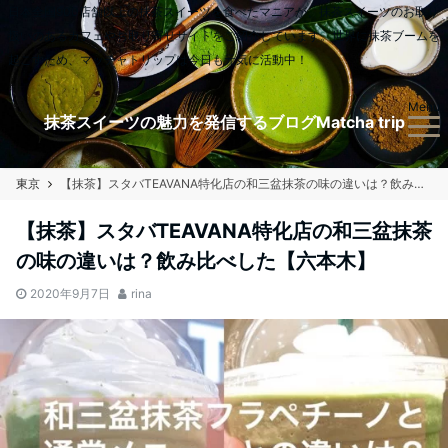
日本全国900店舗以上の抹茶スイーツを食べたマニアが、抹茶スイーツのお取り
扱いのあるカフェやお取り寄せサイトをご紹介しています。世界に抹茶ブームを
起こすため、マッチャトリップは今日も元気に活動中！
Menu
抹茶スイーツの魅力を発信するブログMatcha trip
東京
【抹茶】スタバTEAVANA特化店の和三盆抹茶の味の違いは？飲み比べした【六本木】
【抹茶】スタバTEAVANA特化店の和三盆抹茶
の味の違いは？飲み比べした【六本木】
2020年9月7日
rina