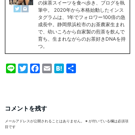
の抹茶スイーツを食べ歩き、ブログを執
筆中。 2020年から本格始動したインス
タグラムは、1年でフォロワー100倍の急
成長中。静岡県浜松市のお茶農家生まれ
で、幼いころから自家製の煎茶を飲んで
育ち、生まれながらのお茶好きDNAを持
つ。
Li
T
F
E
H
共
n
w
a
m
at
有
e
itt
c
ai
e
er
e
l
n
b
a
コメントを残す
o
メールアドレスが公開されることはありません。
※
が付いている欄は必須項
o
目です