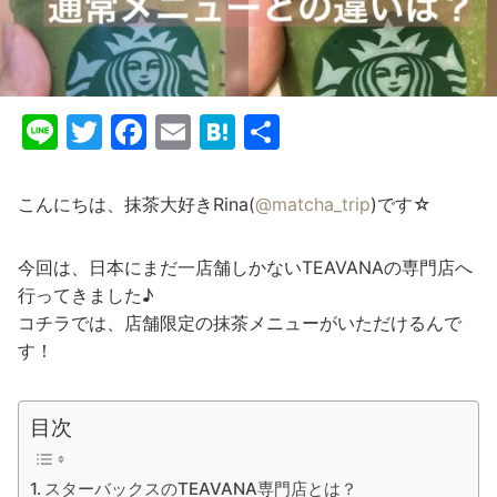
Li
T
F
E
H
共
n
w
a
m
at
有
e
itt
c
ai
e
こんにちは、抹茶大好きRina(
@matcha_trip
)です☆
er
e
l
n
b
a
今回は、日本にまだ一店舗しかないTEAVANAの専門店へ
行ってきました♪
o
コチラでは、店舗限定の抹茶メニューがいただけるんで
o
す！
k
目次
スターバックスのTEAVANA専門店とは？