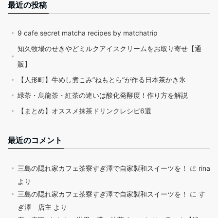
最近の投稿
9 cafe secret matcha recipes by matchatrip
知久牧場のせきやどミルクアイスクリームをお取り寄せ【通
販】
【人形町】牛めし煮こみ”ねもとら”が作る日本茶かき氷
緑茶・烏龍茶・紅茶の違いは酸化発酵度！作り方を解説
【まとめ】オススメ抹茶ドリンクレシピ6選
最近のコメント
三島の隠れ家カフェ茶寮すぎ澤で自家製和スイーツを！
に
rina
より
三島の隠れ家カフェ茶寮すぎ澤で自家製和スイーツを！
に
す
ぎ澤 店主
より