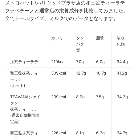
メトロハット/ハリウッドプラザ店の和三盆ティーラテ、
フラペチーノと通常店の栄養成分を比較してみました。
全てトールサイズ、ミルクでのデータとなります。
カロリ
タン
脂質
炭水
ー
パク
化物
質
抹茶ティーラテ
219kcal
7.0g
6.0g
34.4g
和三盆抹茶ティ
309kcal
12.7g
10.7g
41.2g
ーラテ
(ホット)
TEAVANAシェイ
239kcal
8.9g
7.5g
34.3g
クン
抹茶ティーラテ
(通常店舗期間限
定品)
和三盆抹茶ティ
226kcal
8.1g
6.3g
34.7g