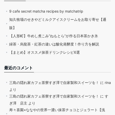
9 cafe secret matcha recipes by matchatrip
知久牧場のせきやどミルクアイスクリームをお取り寄せ【通
販】
【人形町】牛めし煮こみ”ねもとら”が作る日本茶かき氷
緑茶・烏龍茶・紅茶の違いは酸化発酵度！作り方を解説
【まとめ】オススメ抹茶ドリンクレシピ6選
最近のコメント
三島の隠れ家カフェ茶寮すぎ澤で自家製和スイーツを！
に
rina
より
三島の隠れ家カフェ茶寮すぎ澤で自家製和スイーツを！
に
す
ぎ澤 店主
より
寿々喜園×ななやの世界一濃い抹茶チョコとジェラート【浅