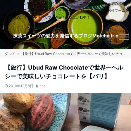
日本全国900店舗以上の抹茶スイーツを食べたマニアが、抹茶スイーツのお取り
扱いのあるカフェやお取り寄せサイトをご紹介しています。世界に抹茶ブームを
起こすため、マッチャトリップは今日も元気に活動中！
Menu
抹茶スイーツの魅力を発信するブログMatcha trip
グルメ
【旅行】Ubud Raw Chocolateで世界一ヘルシーで美味しいチョコレートを【バリ】
【旅行】Ubud Raw Chocolateで世界一ヘル
シーで美味しいチョコレートを【バリ】
2019年12月8日
rina