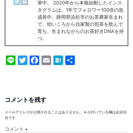
筆中。 2020年から本格始動したインス
タグラムは、1年でフォロワー100倍の急
成長中。静岡県浜松市のお茶農家生まれ
で、幼いころから自家製の煎茶を飲んで
育ち、生まれながらのお茶好きDNAを持
つ。
Li
T
F
E
H
共
n
w
a
m
at
有
e
itt
c
ai
e
er
e
l
n
b
a
コメントを残す
o
メールアドレスが公開されることはありません。
※
が付いている欄は必須項
o
目です
k
コメント
※