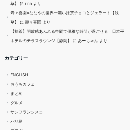
草】
に
rina
より
寿々喜園×ななやの世界一濃い抹茶チョコとジェラート【浅
草】
に
壽々喜園
より
【抹茶】開放感あふれる空間で優雅な時間が過ごせる！日本平
ホテルのテラスラウンジ【静岡】
に
あーちゃん
より
カテゴリー
ENGLISH
おうちカフェ
まとめ
グルメ
サンフランシスコ
バリ島