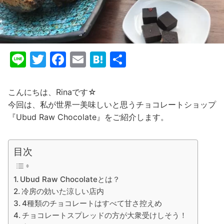
Li
T
F
E
H
共
n
w
a
m
at
有
e
itt
c
ai
e
こんにちは、Rinaです☆
er
e
l
n
今回は、私が世界一美味しいと思うチョコレートショップ
『Ubud Raw Chocolate』をご紹介します。
b
a
o
o
目次
k
Ubud Raw Chocolateとは？
冷房の効いた涼しい店内
4種類のチョコレートはすべて甘さ控えめ
チョコレートスプレッドの方が大衆受けしそう！